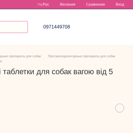
Сравнение
Укр
Рус
Желания
Вход
0971449708
рные препараты для собак
Противопаразитарные препараты для собак
кг
 таблетки для собак вагою від 5