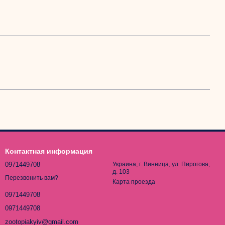
Контактная информация
0971449708
Украина, г. Винница, ул. Пирогова,
д. 103
Перезвонить вам?
Карта проезда
0971449708
0971449708
zootopiakyiv@gmail.com