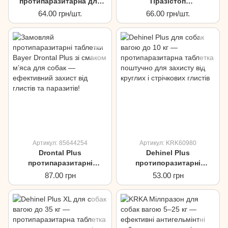
протипаразитарна для
Празістоп
собак, 10мл
протипаразитарна для
64.00 грн/шт.
66.00 грн/шт.
котів та собак, 5мл
Артикул: 85644254
Артикул: KRK60980
Drontal Plus
Dehinel Plus
протипаразитарні
протипоразитарні
таблетки зі смаком м'яса
таблетки для собак
87.00 грн
53.00 грн
для собак
вагою до 10кг, 10 табл