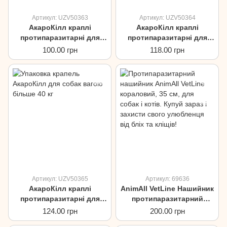
Артикул: UZV50363
Артикул: UZV50364
АкароКілл краплі
АкароКілл краплі
протипаразитарні для
протипаразитарні для
собак вагою від 10 до
собак вагою від 20 до
100.00 грн
118.00 грн
20кг
40кг
Артикул: UZV50365
Артикул: 69636
АкароКілл краплі
AnimAll VetLine Нашийник
протипаразитарні для
протипаразитарний
собак вагою більше 40кг
кораловий для дрібних
124.00 грн
200.00 грн
собак та котів, 35см