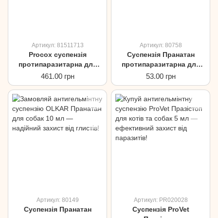
Артикул: 81511713
Артикул: 80758
Procox суспензія
Суспензія Пранатан
протипаразитарна для
протипаразитарна для
цуценят та собак, 7,5мл
кошенят та цуценят, 5мл
461.00 грн
53.00 грн
Артикул: 80149
Артикул: PR020028
Суспензія Пранатан
Суспензія ProVet