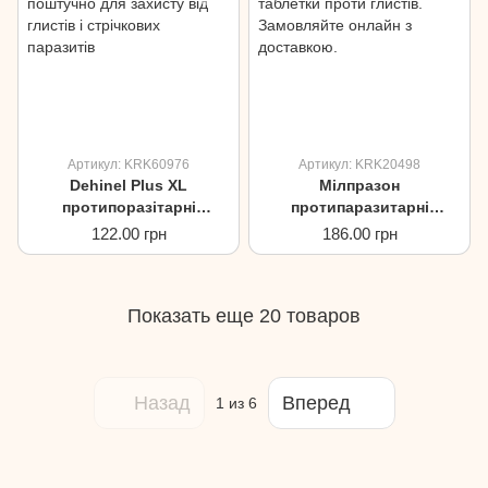
Артикул: KRK60976
Артикул: KRK20498
Dehinel Plus XL
Мілпразон
протипоразітарні
протипаразитарні
таблетки для собак
таблетки для собак
122.00 грн
186.00 грн
вагою до 35 кг
вагою від 5 до 25кг
Показать еще 20 товаров
Назад
Вперед
1
из 6