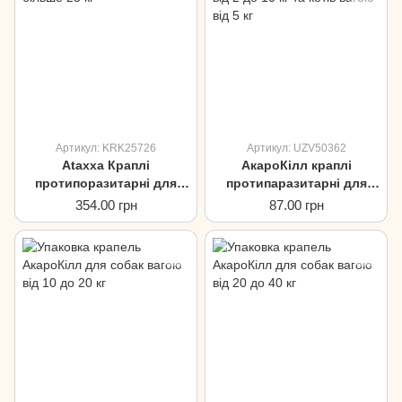
Артикул: KRK25726
Артикул: UZV50362
Ataxxa Краплі
АкароКілл краплі
протипоразитарні для
протипаразитарні для
собак вагою більше 25кг
собак вагою від 2 до 10кг
354.00 грн
87.00 грн
та котів вагою від 5кг