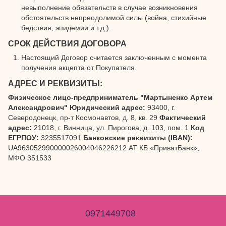
невыполнение обязательств в случае возникновения
обстоятельств непреодолимой силы (война, стихийные
бедствия, эпидемии и т.д.).
СРОК ДЕЙСТВИЯ ДОГОВОРА
Настоящий Договор считается заключенным с момента
получения акцепта от Покупателя.
АДРЕС И РЕКВИЗИТЫ:
Физическое лицо-предприниматель "Мартыненко Артем
Александрович"
Юридический адрес:
93400, г.
Северодонецк, пр-т Космонавтов, д. 8, кв. 29
Фактический
адрес:
21018, г. Винница, ул. Пирогова, д. 103, пом. 1
Код
ЕГРПОУ:
3235517091
Банковские реквизиты (IBAN):
UA963052990000026004046226212 АТ КБ «ПриватБанк»,
МФО 351533
0971449708