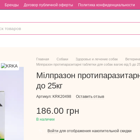
Бренды
Договор публичной оферты
Политика конфиденциальности
Главная
Собаки
Здоровье и лечение собак
Ветерина
Мілпразон протипаразитарні таблетки для собак вагою від 5 до 2
Мілпразон протипаразитарні
до 25кг
Артикул: KRK20498
Оставить отзыв
186.00 грн
В наличии
Войти
для отображения накопительной скидки
%