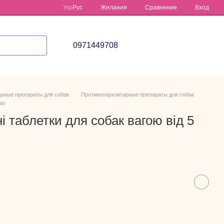
Сравнение
Укр
Рус
Желания
Вход
0971449708
рные препараты для собак
Противопаразитарные препараты для собак
5кг
 таблетки для собак вагою від 5