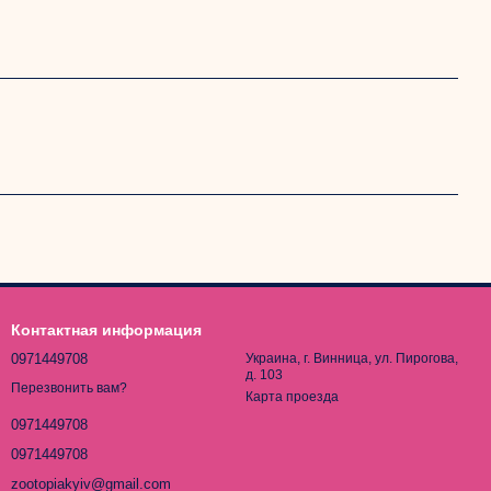
Контактная информация
0971449708
Украина, г. Винница, ул. Пирогова,
д. 103
Перезвонить вам?
Карта проезда
0971449708
0971449708
zootopiakyiv@gmail.com