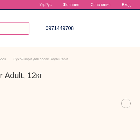
Сравнение
Укр
Рус
Желания
Вход
0971449708
обак
Сухой корм для собак Royal Canin
 Adult, 12кг