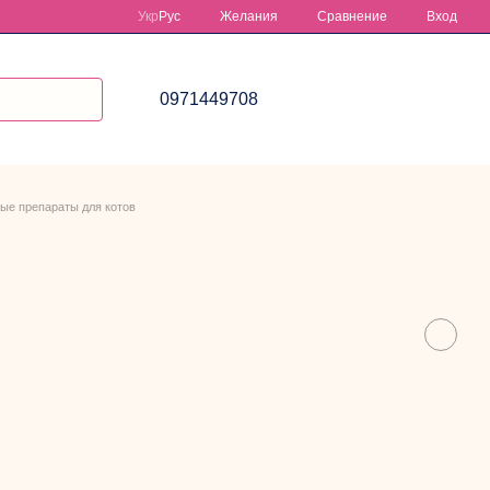
Сравнение
Укр
Рус
Желания
Вход
0971449708
ые препараты для котов