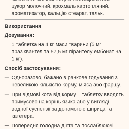
цукор молочний, крохмаль картопляний,
ароматизатор, кальцію стеарат, тальк.
Використання
Дозування:
1 таблетка на 4 кг маси тварини (5 мг
празіквантел та 57,5 мг пірантелу ембонат на
1 кг).
Спосіб застосування:
Одноразово, бажано в ранкове годування з
невеликою кількістю корму, м’яса або фаршу.
При відмові кота від корму – таблетку вводять
примусово на корінь язика або у вигляді
водної суспензії за допомогою шприца та
катетера.
Попередня голодна дієта та послаблюючі