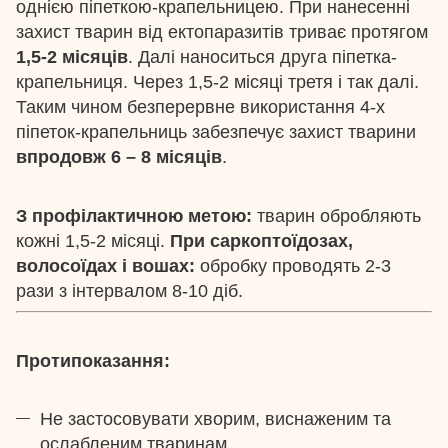
однією піпеткою-крапельницею. При нанесенні
захист тварин від ектопаразитів триває протягом
1,5-2 місяців
. Далі наноситься друга піпетка-
крапельниця. Через 1,5-2 місяці третя і так далі.
Таким чином безперервне використання 4-х
піпеток-крапельниць забезпечує захист тварини
впродовж 6 – 8 місяців
.
З профілактичною метою:
тварин обробляють
кожні 1,5-2 місяці.
При саркоптоїдозах,
волосоїдах і вошах:
обробку проводять 2-3
рази з інтервалом 8-10 діб.
Протипоказання:
Не застосовувати хворим, виснаженим та
ослабленим тваринам.