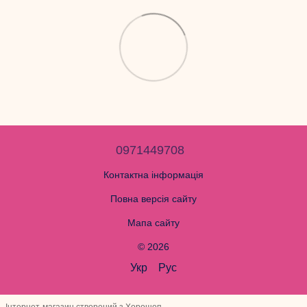
0971449708
Контактна інформація
Повна версія сайту
Мапа сайту
© 2026
Укр
Рус