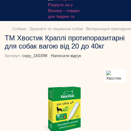
Собаки
Здоров'я та лікування собак
Ветеренарні препарати
ТМ Хвостик Краплі протипоразитарні
для собак вагою від 20 до 40кг
Артикул:
copy_160398
Написати відгук