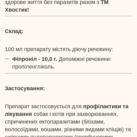
здорове життя без паразитів разом з
ТМ
Хвостик!
Склад:
100 мл препарату містять діючу речовину:
Фіпроніл - 10,0 г.
Допоміжні речовини:
пропіленгліколь.
Застосування:
Препарат застосовується для
профілактики та
лікування
собак і котів при захворюваннях,
спричинених ектопаразитами (бліхами,
волосоїдами, вошами, різними видами кліщів) та
шкірними ендопаразитами (свербуновими