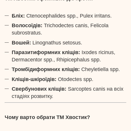
Бліх:
Ctenocephalides spp., Pulex irritans.
Волосоїдів:
Trichodectes canis, Felicola
subrostratus.
Вошей:
Linognathus setosus.
Паразитиформних кліщів:
Ixodes ricinus,
Dermacentor spp., Rhipicephalus spp.
Тромбідиформних кліщів:
Cheyletiella spp.
Кліщів-шкіроїдів:
Otodectes spp.
Свербунових кліщів:
Sarcoptes canis на всіх
стадіях розвитку.
Чому варто обрати ТМ Хвостик?