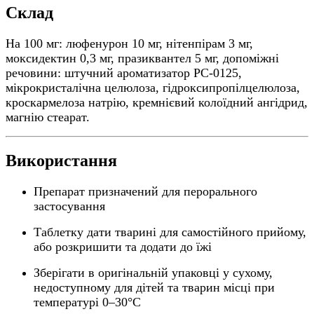
Склад
На 100 мг: люфенурон 10 мг, нітенпірам 3 мг,
моксидектин 0,3 мг, празиквантел 5 мг, допоміжні
речовини: штучний ароматизатор РС-0125,
мікрокристалічна целюлоза, гідроксипропілцелюлоза,
кроскармелоза натрію, кремнієвий колоїдний ангідрид,
магнію стеарат.
Використання
Препарат призначений для перорального
застосування
Таблетку дати тварині для самостійного прийому,
або розкришити та додати до їжі
Зберігати в оригінальній упаковці у сухому,
недоступному для дітей та тварин місці при
температурі 0–30°C