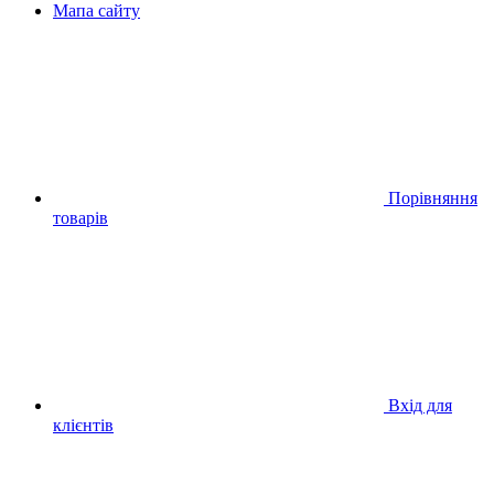
Мапа сайту
Порівняння
товарів
Вхід для
клієнтів