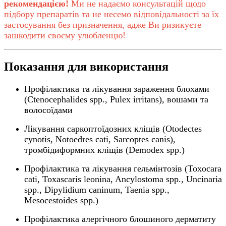
рекомендацією!
Ми не надаємо консультацій щодо
підбору препаратів та не несемо відповідальності за їх
застосування без призначення, адже Ви ризикуєте
зашкодити своєму улюбленцю!
Показання для використання
Профілактика та лікування зараження блохами
(Ctenocephalides spp., Pulex irritans), вошами та
волосоїдами
Лікування саркоптоїдозних кліщів (Otodectes
cynotis, Notoedres cati, Sarcoptes canis),
тромбідиформних кліщів (Demodex spp.)
Профілактика та лікування гельмінтозів (Toxocara
cati, Toxascaris leonina, Ancylostoma spp., Uncinaria
spp., Dipylidium caninum, Taenia spp.,
Mesocestoides spp.)
Профілактика алергічного блошиного дерматиту