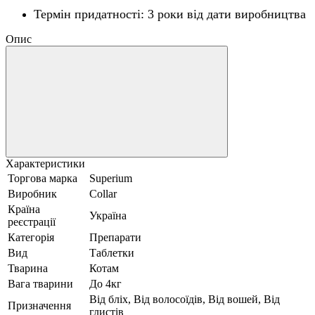
Термін придатності: 3 роки від дати виробництва
Опис
Характеристики
Торгова марка
Superium
Виробник
Collar
Країна
Україна
реєстрації
Категорія
Препарати
Вид
Таблетки
Тварина
Котам
Вага тварини
До 4кг
Від бліх, Від волосоїдів, Від вошей, Від
Призначення
глистів