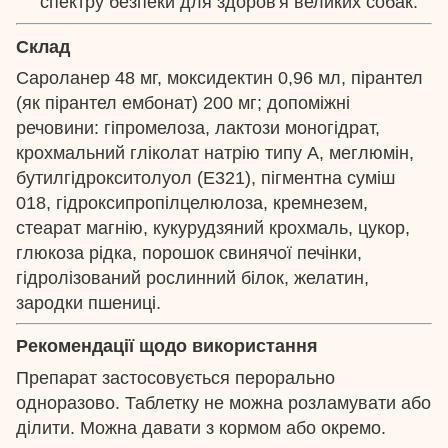
спектру безпеки для здоров'я великих собак.
Склад
Сароланер 48 мг, моксидектин 0,96 мл, пірантел
(як пірантел ембонат) 200 мг; допоміжні
речовини: гіпромелоза, лактози моногідрат,
крохмальний гліколат натрію типу А, меглюмін,
бутилгідрокситолуол (Е321), пігментна суміш
018, гідроксипропілцелюлоза, кремнезем,
стеарат магнію, кукурудзяний крохмаль, цукор,
глюкоза рідка, порошок свинячої печінки,
гідролізований рослинний білок, желатин,
зародки пшениці.
Рекомендації щодо використання
Препарат застосовується перорально
одноразово. Таблетку не можна розламувати або
ділити. Можна давати з кормом або окремо.