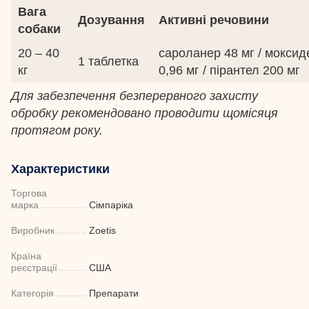
Вага
Дозування
Активні речовини
собаки
20 – 40
сароланер 48 мг / моксид
1 таблетка
кг
0,96 мг / пірантел 200 мг
Для забезпечення безперервного захисту
обробку рекомендовано проводити щомісяця
протягом року.
Характеристики
Торгова
марка
Сімпаріка
Виробник
Zoetis
Країна
реєстрації
США
Категорія
Препарати