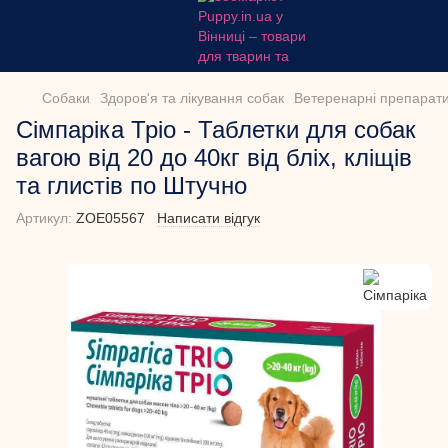
Собаки
Здоров'я та лікування собак
Ветеренарні препарати
Сімпаріка Тріо - Таблетки для собак
вагою від 20 до 40кг від бліх, кліщів
та глистів по Штучно
Артикул:
ZOE05567
Написати відгук