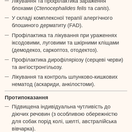
Лікування та профілактика зараження
блохами (
Ctenocephalides felis
та
canis
).
У складі комплексної терапії алергічного
блошиного дерматиту (FAD).
Профілактика та лікування при ураженнях
іксодовими, луговими та шкірними кліщами
(демодекоз, саркоптоз, отодектоз).
Профілактика дирофіляріозу (серцеві черви)
та ангіостронгільозу.
Лікування та контроль шлунково-кишкових
нематод (аскариди, анкілостоми).
Протипоказання
Підвищена індивідуальна чутливість до
діючих речовин (з особливою обережністю
для собак порід колі, шелті, австралійська
вівчарка).