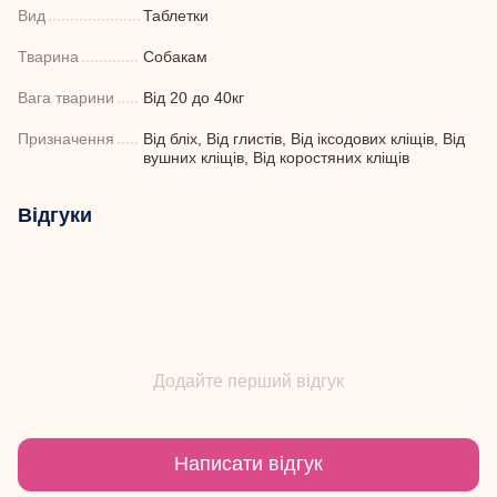
Вид
Таблетки
Тварина
Собакам
Вага тварини
Від 20 до 40кг
Призначення
Від бліх, Від глистів, Від іксодових кліщів, Від
вушних кліщів, Від коростяних кліщів
Відгуки
Додайте перший відгук
Написати відгук