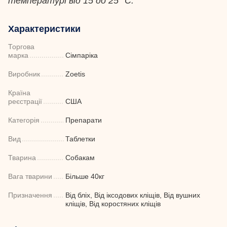
температурі від 15 до 25 °C.
Характеристики
Торгова
марка
Сімпаріка
Виробник
Zoetis
Країна
реєстрації
США
Категорія
Препарати
Вид
Таблетки
Тварина
Собакам
Вага тварини
Більше 40кг
Призначення
Від бліх, Від іксодових кліщів, Від вушних
кліщів, Від коростяних кліщів