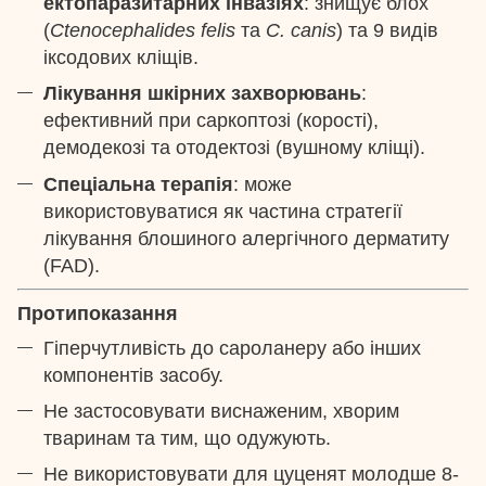
ектопаразитарних інвазіях
: знищує блох
(
Ctenocephalides felis
та
C. canis
) та 9 видів
іксодових кліщів.
Лікування шкірних захворювань
:
ефективний при саркоптозі (корості),
демодекозі та отодектозі (вушному кліщі).
Спеціальна терапія
: може
використовуватися як частина стратегії
лікування блошиного алергічного дерматиту
(FAD).
Протипоказання
Гіперчутливість до сароланеру або інших
компонентів засобу.
Не застосовувати виснаженим, хворим
тваринам та тим, що одужують.
Не використовувати для цуценят молодше 8-