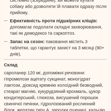
системно (зсередини), ви можете купати
собаку або дозволяти їй плавати одразу після
прийому.
Ефективність проти підшкірних кліщів:
допомагає подолати складні захворювання,
такі як демодекоз та саркоптоз.
Запас на сезон:
паковання містить 3
таблетки, що гарантує захист на 3 місяці (90+
днів).
Склад
сароланер 120 мг, допоміжні речовини:
гіпромелози ацетату сукцинат, моногідрат
лактози, діоксид кремнію колоїдний безводний,
стеарат магнію, кукурудзяний крохмаль, цукор
кондитерський, глюкоза, висушений порошок
свинячої печінки, гідролізований рослинний
білок, желатин типу А, зародки пшениці, кальцію