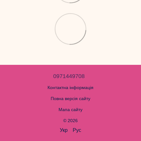
0971449708
Контактна інформація
Повна версія сайту
Мапа сайту
© 2026
Укр
Рус