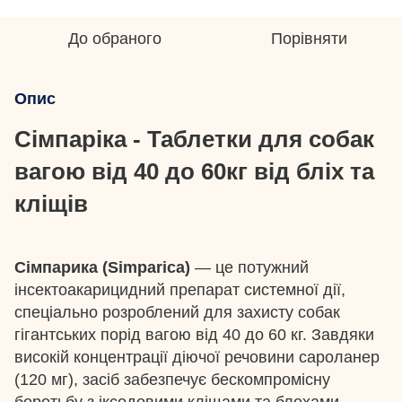
До обраного
Порівняти
Опис
Сімпаріка - Таблетки для собак
вагою від 40 до 60кг від бліх та
кліщів
Сімпарика (Simparica)
— це потужний
інсектоакарицидний препарат системної дії,
спеціально розроблений для захисту собак
гігантських порід вагою від 40 до 60 кг. Завдяки
високій концентрації діючої речовини сароланер
(120 мг), засіб забезпечує бескомпромісну
боротьбу з іксодовими кліщами та блохами.