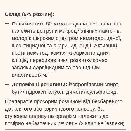
Склад (6% розчин):
Селамектин
: 60 мг/мл – діюча речовина, що
належить до групи макроциклічних лактонів.
Володіє широким спектром нематодоцидної,
інсектицидної та акарицидної дії. Активний
проти нематод, комах та саркоптоїдних
кліщів, перериває цикл розвитку комах
завдяки ларвіцидним та овоцидним
властивостям.
Допоміжні речовини:
ізопропіловий спирт,
бутилгідрокситолуол, диметилсульфоксид.
Препарат є прозорим розчином від безбарвного
до жовтого або коричневого кольору. За
ступенем впливу на організм належить до
помірно небезпечних речовин (3 клас небезпеки).