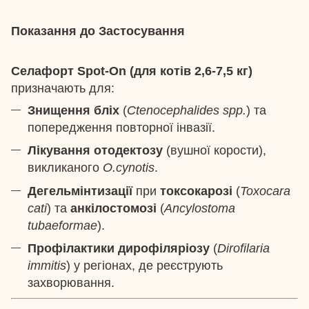
Показання до Застосування
Селафорт Spot-On (для котів 2,6-7,5 кг)
призначають для:
Знищення бліх
(
Ctenocephalides spp.
) та
попередження повторної інвазії.
Лікування отодектозу
(вушної корости),
викликаного
O.cynotis
.
Дегельмінтизації
при
токсокарозі
(
Toxocara
cati
) та
анкілостомозі
(
Ancylostoma
tubaeformae
).
Профілактики дирофіляріозу
(
Dirofilaria
immitis
) у регіонах, де реєструють
захворювання.