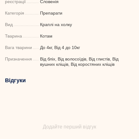
реєстрації
Словенія
Категорія
Препарати
Вид
Краплі на холку
Тварина
Котам
Вага тварини
До 4кг, Від 4 до 10кг
Призначення
Від бліх, Від волосоїдів, Від глистів, Від
вушних кліщів, Від коростяних кліщів
Відгуки
Додайте перший відгук