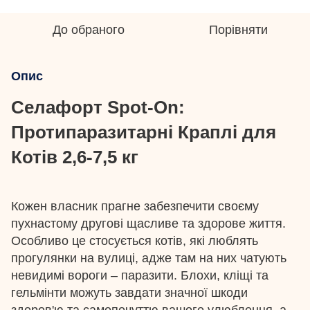
До обраного
Порівняти
Опис
Селафорт Spot-On:
Протипаразитарні Краплі для
Котів 2,6-7,5 кг
Кожен власник прагне забезпечити своєму
пухнастому другові щасливе та здорове життя.
Особливо це стосується котів, які люблять
прогулянки на вулиці, адже там на них чатують
невидимі вороги – паразити. Блохи, кліщі та
гельмінти можуть завдати значної шкоди
здоров'ю та самопочуттю вашого улюбленця, а