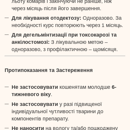
льоту комарів і закінчуючи не раніше, ніж
через місяць після його завершення.
Для лікування отодектозу:
Одноразово. За
необхідності курс повторюють через 1 місяць.
Для дегельмінтизації при токсокарозі та
анкілостомозі:
З лікувальною метою –
одноразово, з профілактичною – щомісяця.
Протипоказання та Застереження
Не застосовувати
кошенятам молодше
6-
тижневого віку
.
Не застосовувати
у разі підвищеної
індивідуальної чутливості тварини до
компонентів препарату.
Не наносити
на вологу та/або пошкоджену