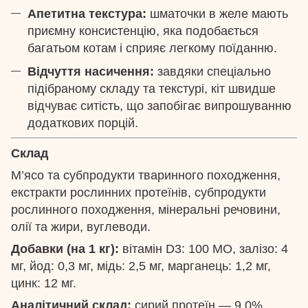
Апетитна текстура:
шматочки в желе мають
приємну консистенцію, яка подобається
багатьом котам і сприяє легкому поїданню.
Відчуття насичення:
завдяки спеціально
підібраному складу та текстурі, кіт швидше
відчуває ситість, що запобігає випрошуванню
додаткових порцій.
Склад
М’ясо та субпродукти тваринного походження,
екстракти рослинних протеїнів, субпродукти
рослинного походження, мінеральні речовини,
олії та жири, вуглеводи.
Добавки (на 1 кг):
вітамін D3: 100 МО, залізо: 4
мг, йод: 0,3 мг, мідь: 2,5 мг, марганець: 1,2 мг,
цинк: 12 мг.
Аналітичний склад:
сирий протеїн — 9,0%,