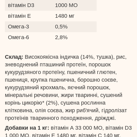
вітамін D3
1000 МО
вітамін E
1480 мг
Омега-3
0,5%
Омега-6
2,8%
Склад:
Високоякісна індичка (14%, тушка), рис,
зневоднений пташиний протеїн, порошок
кукурудзяного протеїну, пшеничний глютен,
пшениця, крупка пшенична, борошно соєве,
кукурудзяний крохмаль, яєчний порошок,
мінеральні речовини, жири тваринні, сушений
корінь цикорію* (2%), сушена рослинна
клітковина, олія соєва, жир риб'ячий, гідролізат
протеїнів тваринного походження, дріжджі.
Добавки на 1 кг:
вітамін А 33 000 МО, вітамін D3
1 000 МО, вітамін E 1480 мг, вітамін C 140 мг,