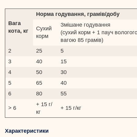
Норма годування, грамів/добу
Вага
Змішане годування
Сухий
кота, кг
(сухий корм + 1 пауч вологог
корм
вагою 85 грамів)
2
25
5
3
40
15
4
50
30
5
65
40
6
80
55
+ 15 г/
> 6
+ 15 г/кг
кг
Характеристики