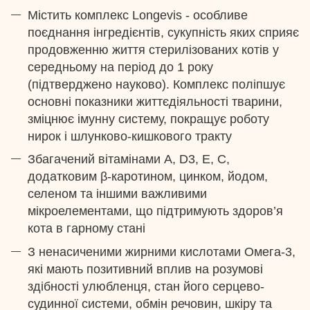
Містить комплекс Longevis - особливе
поєднання інгредієнтів, сукупність яких сприяє
продовженню життя стерилізованих котів у
середньому на період до 1 року
(підтверджено науково). Комплекс поліпшує
основні показники життєдіяльності тварини,
зміцнює імунну систему, покращує роботу
нирок і шлунково-кишкового тракту
Збагачений вітамінами A, D3, E, С,
додатковим β-каротином, цинком, йодом,
селеном та іншими важливими
мікроелементами, що підтримують здоров’я
кота в гарному стані
З ненасиченими жирними кислотами Омега-3,
які мають позитивний вплив на розумові
здібності улюбленця, стан його серцево-
судинної системи, обмін речовин, шкіру та