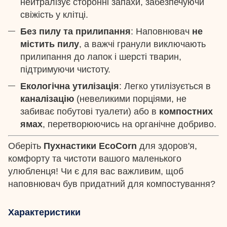
нейтралізує сторонні запахи, забезпечуючи
свіжість у клітці.
Без пилу та прилипання
: Наповнювач
не
містить пилу
, а важчі гранули виключають
прилипання до лапок і шерсті тварин,
підтримуючи чистоту.
Екологічна утилізація
: Легко утилізується в
каналізацію
(невеликими порціями, не
забиває побутові туалети) або в
компостних
ямах
, перетворюючись на органічне добриво.
Оберіть
Пухнастики EcoCorn
для здоров'я,
комфорту та чистоти вашого маленького
улюбленця! Чи є для вас важливим, щоб
наповнювач був придатний для компостування?
Характеристики