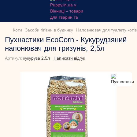
Коти
Засоби гігієни в будинку
Наповнювач для туалету котів
Пухнастики EcoCorn - Кукурудзяний
напонювач для гризунів, 2,5л
Артикул:
кукуруза 2,5л
Написати відгук