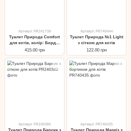
Артикул: PR241739
Артикул: PR740444
Туалет Природа Comfort
Туалет Природа №1 Light
для котів, колір: Бордо,
з сіткою для котів
розмір: L
415.00 грн
122.00 грн
Артикул: PR240380
Артикул: PR740435
Туалет Природа Барсик з
Туалет Природа Маркіз з