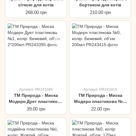
сіткою для котів
бортиком для котів
268.00 грн
210.00 грн
Артикул: PR243395
Артикул: PR243415
ТМ Природа - Миска
ТМ Природа - Миска
Модерн Дует пластикова
Модерн пластикова №0,
№1, колір: Бежевий,
колір: Бежевий, об'єм:
39.00 грн
22.00 грн
об'єм: 2*200мл
200мл