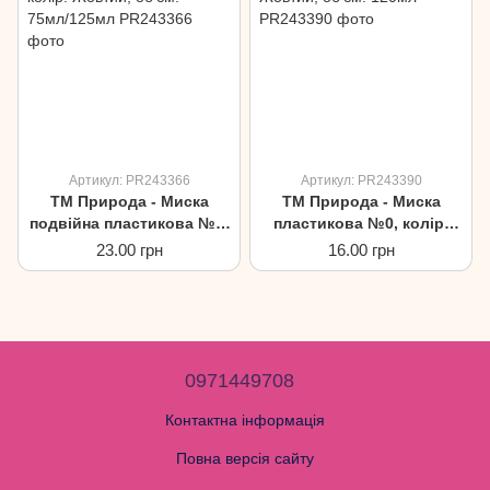
Артикул: PR243366
Артикул: PR243390
ТМ Природа - Миска
ТМ Природа - Миска
подвійна пластикова №0,
пластикова №0, колір:
колір: Жовтий, об'єм:
Жовтий, об'єм: 120мл
23.00 грн
16.00 грн
75мл/125мл
0971449708
Контактна інформація
Повна версія сайту