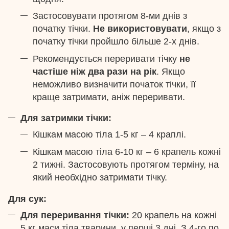
Застосовувати протягом 8-ми днів з
початку тічки.
Не використовувати
, якщо з
початку тічки пройшло більше 2-х днів.
Рекомендується переривати тічку
не
частіше ніж два рази на рік
. Якщо
неможливо визначити початок тічки, її
краще затримати, аніж переривати.
Для затримки тічки:
Кішкам масою тіла 1-5 кг – 4 краплі.
Кішкам масою тіла 6-10 кг – 6 крапель кожні
2 тижні. Застосовують протягом терміну, на
який необхідно затримати тічку.
Для сук:
Для переривання тічки:
20 крапель на кожні
5 кг маси тіла тварини, у перші 3 дні. З 4-го по