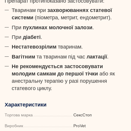
Препарат протипоказано застосовувати:
Тваринам при
захворюваннях статевої
системи
(піометра, метрит, ендометрит).
При
пухлинах молочної залози
.
При
діабеті
.
Нестатевозрілим
тваринам.
Вагітним
та тваринам під час
лактації
.
Не рекомендується застосовувати
молодим самкам до першої тічки
або як
анестральну терапію у разі порушення
статевого циклу.
Характеристики
Торгова марка
СексСтоп
Виробник
ProVet