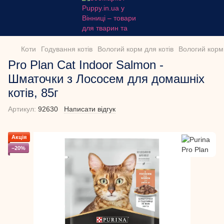
Коти
Годування котів
Вологий корм для котів
Вологий корм 
Pro Plan Cat Indoor Salmon -
Шматочки з Лососем для домашніх
котів, 85г
Артикул:
92630
Написати відгук
Акція
−20%