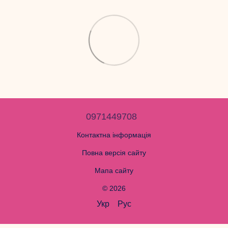
0971449708
Контактна інформація
Повна версія сайту
Мапа сайту
© 2026
Укр
Рус