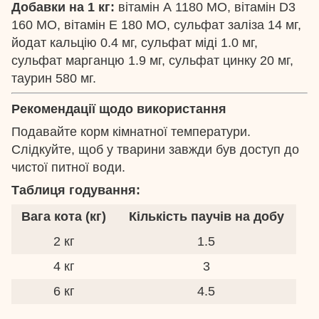
Добавки на 1 кг:
вітамін А 1180 МО, вітамін D3
160 МО, вітамін Е 180 МО, сульфат заліза 14 мг,
йодат кальцію 0.4 мг, сульфат міді 1.0 мг,
сульфат марганцю 1.9 мг, сульфат цинку 20 мг,
таурин 580 мг.
Рекомендації щодо використання
Подавайте корм кімнатної температури.
Слідкуйте, щоб у тварини завжди був доступ до
чистої питної води.
Таблиця годування:
Вага кота (кг)
Кількість паучів на добу
2 кг
1.5
4 кг
3
6 кг
4.5