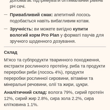
допомагає підтримувати оптимальний рівень
pH сечі.
Привабливий смак:
апетитний лосось
подобається навіть вибагливим котам.
Зручність:
ви можете вигідно
купити
вологий корм Pro Plan
у форматі паучів для
зручного щоденного дозування.
Склад
М’ясо та субпродукти тваринного походження,
екстракти рослинного протеїну, риба та продукти
переробки риби (лосось 4%), продукти
переробки рослинної сировини, вітаміни та
мінеральні речовини, олії та жири, цукри.
Аналітичний склад:
волога 79%, сирий протеїн
12%, сирий жир 2.8%, сира зола 2.2%, сира
клітковина 1.1%.