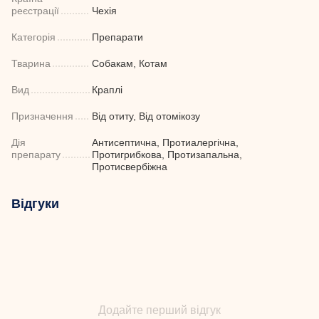
реєстрації
Чехія
Категорія
Препарати
Тварина
Собакам, Котам
Вид
Краплі
Призначення
Від отиту, Від отомікозу
Дія
Антисептична, Протиалергічна,
препарату
Протигрибкова, Протизапальна,
Протисвербіжна
Відгуки
Додайте перший відгук