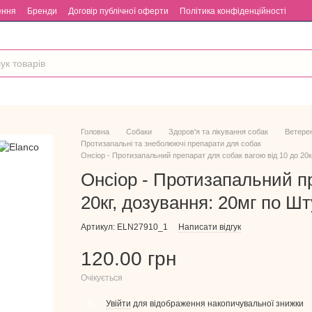
ення
Бренди
Договір публічної оферти
Політика конфіденційності
Головна
Собаки
Здоров'я та лікування собак
Ветерен
Протизапальні та знеболюючі препарати для собак
Онсіор - Протизапальний препарат для собак вагою від 10 до 20к
Онсіор - Протизапальний пр
20кг, дозування: 20мг по Ш
Артикул: ELN27910_1
Написати відгук
120.00 грн
Очікується
Увійти
для відображення накопичувальної знижки
%