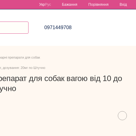
Порівняння
Укр
Рус
Бажання
Вхід
0971449708
арні препарати для собак
г, дозування: 20мг по Штучно
епарат для собак вагою від 10 до
тучно