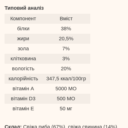
Типовий аналіз
Компонент
Вміст
білки
38%
жири
20,5%
зола
7%
клітковина
3%
вологість
20%
калорійність
347,5 ккал/100гр
вітамін А
5000 МО
вітамін D3
500 МО
вітамін E
50 мг
Склад:
Свіжа риба (67%), свіжа свинина (14%),