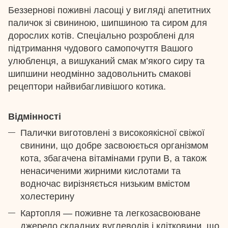
Беззернові поживні ласощі у вигляді апетитних
паличок зі свининою, шипшиною та сиром для
дорослих котів. Спеціально розроблені для
підтримання чудового самопочуття Вашого
улюбленця, а вишуканий смак м’якого сиру та
шипшини неодмінно задовольнить смакові
рецептори найвибагливішого котика.
Відмінності
Палички виготовлені з високоякісної свіжої
свинини, що добре засвоюється організмом
кота, збагачена вітамінами групи B, а також
ненасиченими жирними кислотами та
водночас вирізняється низьким вмістом
холестерину
Картопля — поживне та легкозасвоюване
джерело складних вуглеводів і клітковини, що