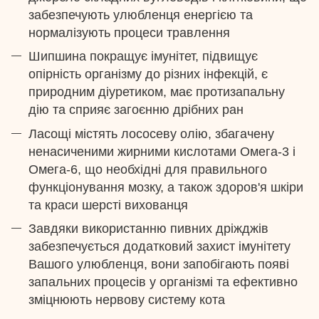
забезпечують улюбленця енергією та
нормалізують процеси травлення
Шипшина покращує імунітет, підвищує
опірність організму до різних інфекцій, є
природним діуретиком, має протизапальну
дію та сприяє загоєнню дрібних ран
Ласощі містять лососеву олію, збагачену
ненасиченими жирними кислотами Омега-3 і
Омега-6, що необхідні для правильного
функціонування мозку, а також здоров'я шкіри
та краси шерсті вихованця
Завдяки використанню пивних дріжджів
забезпечується додатковий захист імунітету
Вашого улюбленця, вони запобігають появі
запальних процесів у організмі та ефективно
зміцнюють нервову систему кота