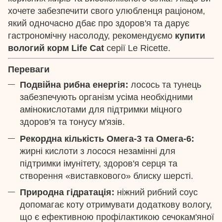
хочете забезпечити свого улюбленця раціоном,
який одночасно дбає про здоров'я та дарує
гастрономічну насолоду, рекомендуємо
купити
вологий корм Life Cat
серії Le Ricette.
Переваги
Подвійна рибна енергія:
лосось та тунець
забезпечують організм усіма необхідними
амінокислотами для підтримки міцного
здоров'я та тонусу м'язів.
Рекордна кількість Омега-3 та Омега-6:
жирні кислоти з лосося незамінні для
підтримки імунітету, здоров'я серця та
створення «виставкового» блиску шерсті.
Природна гідратація:
ніжний рибний соус
допомагає коту отримувати додаткову вологу,
що є ефективною профілактикою сечокам'яної