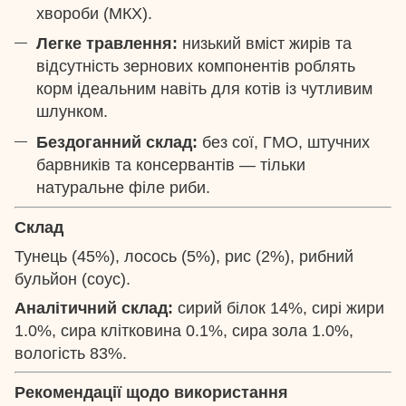
хвороби (МКХ).
Легке травлення:
низький вміст жирів та
відсутність зернових компонентів роблять
корм ідеальним навіть для котів із чутливим
шлунком.
Бездоганний склад:
без сої, ГМО, штучних
барвників та консервантів — тільки
натуральне філе риби.
Склад
Тунець (45%), лосось (5%), рис (2%), рибний
бульйон (соус).
Аналітичний склад:
сирий білок 14%, сирі жири
1.0%, сира клітковина 0.1%, сира зола 1.0%,
вологість 83%.
Рекомендації щодо використання