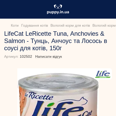
Коти
Годування котів
Вологий корм для котів
Вологий корм 
LifeCat LeRicette Tuna, Anchovies &
Salmon - Тунць, Анчоус та Лосось в
соусі для котів, 150г
Артикул:
102502
Написати відгук