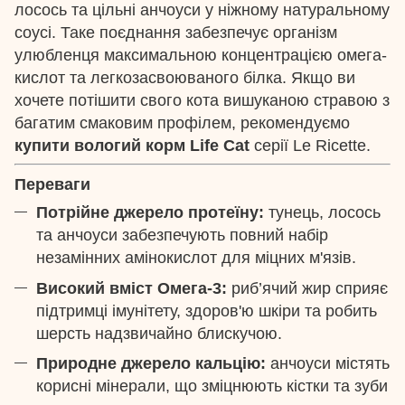
лосось та цільні анчоуси у ніжному натуральному
соусі. Таке поєднання забезпечує організм
улюбленця максимальною концентрацією омега-
кислот та легкозасвоюваного білка. Якщо ви
хочете потішити свого кота вишуканою стравою з
багатим смаковим профілем, рекомендуємо
купити вологий корм Life Cat
серії Le Ricette.
Переваги
Потрійне джерело протеїну:
тунець, лосось
та анчоуси забезпечують повний набір
незамінних амінокислот для міцних м'язів.
Високий вміст Омега-3:
риб’ячий жир сприяє
підтримці імунітету, здоров'ю шкіри та робить
шерсть надзвичайно блискучою.
Природне джерело кальцію:
анчоуси містять
корисні мінерали, що зміцнюють кістки та зуби