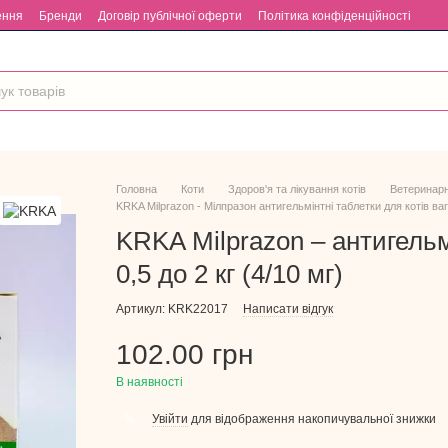
ення
Бренди
Договір публічної оферти
Політика конфіденційності
Головна
Коти
Здоров'я та лікування котів
Ветеринарн
KRKA Milprazon - Мілпразон антигельмінтні таблетки для котів ваго
KRKA Milprazon – антигельмі
0,5 до 2 кг (4/10 мг)
Артикул: KRK22017
Написати відгук
102.00 грн
В наявності
Увійти
для відображення накопичувальної знижки
%