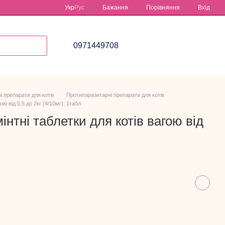
Порівняння
Укр
Рус
Бажання
Вхід
0971449708
і препарати для котів
Протипаразитарні препарати для котів
ю від 0,5 до 2кг (4/10мг), 1табл
нтні таблетки для котів вагою від