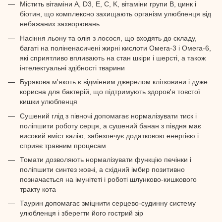
Містить вітаміни А, D3, E, C, K, вітаміни групи В, цинк і
біотин, що комплексно захищають організм улюбленця від
небажаних захворювань
Насіння льону та олія з лосося, що входять до складу,
багаті на поліненасичені жирні кислоти Омега-3 і Омега-6,
які сприятливо впливають на стан шкіри і шерсті, а також
інтелектуальні здібності тварини
Бурякова м'якоть є відмінним джерелом клітковини і дуже
корисна для бактерій, що підтримують здоров'я товстої
кишки улюбленця
Сушений глід з півночі допомагає нормалізувати тиск і
поліпшити роботу серця, а сушений банан з півдня має
високий вміст калію, забезпечує додатковою енергією і
сприяє травним процесам
Томати дозволяють нормалізувати функцію печінки і
поліпшити синтез жовчі, а східний імбир позитивно
позначається на імунітеті і роботі шлунково-кишкового
тракту кота
Таурин допомагає зміцнити серцево-судинну систему
улюбленця і зберегти його гострий зір