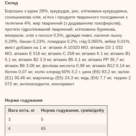
Склад
Борошно з курки 28%, кукурудза, рис, клітковина кукурудзяна,
соняшникова олія, м'ясо і продукти тваринного походження з
телятини 4%, жир тваринний (з додаванням токоферолів),
протеїн гідролізований тваринний, клітковина бурякова,
мінерали, олія з лосося 0,5%, дріжджі пивні, насіння льону
0,29%, банан 0,23%, помідори 0,2%, глід 0,065%, імбир 0,01%,
вміст добавок на 1 кг: вітамін А 10320 МО, вітамін D3 1 032
МО, вітамін Е 516 мг, вітамін С 258 мг, вітамін К 1 мг, вітамін В1
5,1 мг, вітамін В2 3,9 мг, вітамін В5 4,1 мг, вітамін РР 36,7 мг,
вітамін В6 3,06 мг, фолієва кислота 0,98 мг, вітамін В12 0,14 мг,
біотин 0,07 мг, холін хлорид 60% 3,2 г, цинк (Е6) 83,2 мг, залізо
(Е1) 30,46 мг, марганець (Е5) 24,3 мг, мідь (Е4) 7,7 мг, таурин 2
072 мг, антиоксиданти, консервант.
Норми годування
Вага кота, кг
Норма годування, грмів/добу
3
5
4
65