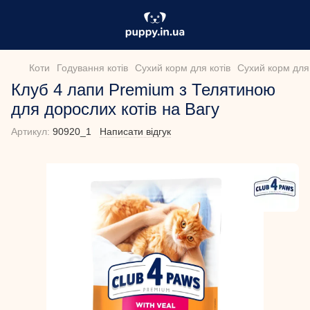
Коти
Годування котів
Сухий корм для котів
Сухий корм для 
Клуб 4 лапи Premium з Телятиною
для дорослих котів на Вагу
Артикул:
90920_1
Написати відгук