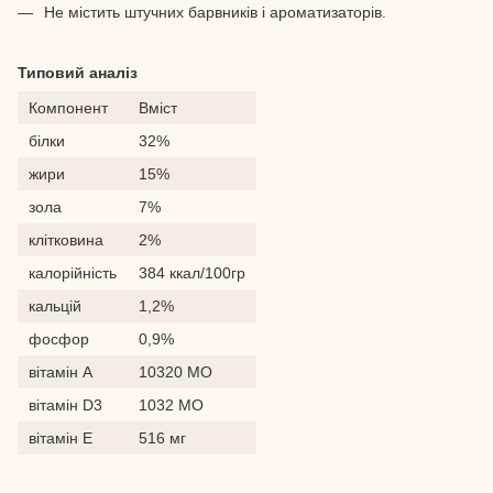
Не містить штучних барвників і ароматизаторів.
Типовий аналіз
Компонент
Вміст
білки
32%
жири
15%
зола
7%
клітковина
2%
калорійність
384 ккал/100гр
кальцій
1,2%
фосфор
0,9%
вітамін А
10320 МО
вітамін D3
1032 МО
вітамін E
516 мг