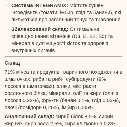
Система INTEGRAMIX:
Містить сушені
інгредієнти (томати, імбир, глід та банани), які
піклуються про загальний тонус та травлення.
Збалансований склад:
Оптимальне
співвідношення вітамінів (D3, E, B1, B5) та
мінералів для міцності кісток та здоров'я
внутрішніх органів.
Склад
71% м’яса та продуктів тваринного походження в
шматочках, риба та рибні субпродукти (9%
лосося в шматочках), злаки, екстракти
рослинного білка, мінерали, олії та жири (олія з
лосося 0,22%), фрукти (банан 0,1%, глід 0,03%),
овочі (помідори 0,11%), імбир 0,005%.
Аналітичний склад:
сирий білок 8,5%, сирий
жир 5%, сира зола 2,5%, сира клітковина 0,3%,