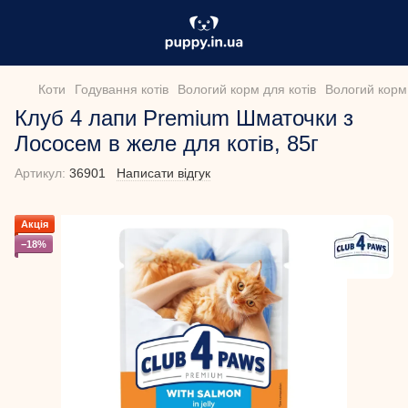
Коти
Годування котів
Вологий корм для котів
Вологий корм 
Клуб 4 лапи Premium Шматочки з
Лососем в желе для котів, 85г
Артикул:
36901
Написати відгук
Акція
−18%