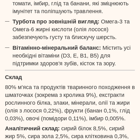
томати, імбир, глід та банани, які зміцнюють
імунітет та поліпшують травлення.
Турбота про зовнішній вигляд:
Омега-3 та
Омега-6 жирні кислоти (олія лосося)
забезпечують густу та блискучу шерсть.
Вітамінно-мінеральний баланс:
Містить усі
необхідні вітаміни (D3, E, B1, B5) для
підтримки здоров'я зубів, кісток та зору.
Склад
80% м’яса та продуктів тваринного походження в
шматочках (зокрема з кролика 9%), екстракти
рослинного білка, злаки, мінерали, олії та жири
(олія з лосося 0,22%), фрукти (банан 0,1%, глід
0,03%), овочі (помідори 0,11%), імбир 0,005%.
Аналітичний склад:
сирий білок 8,5%, сирий
жир 5%, сира зола 2,5%, сира клітковина 0,3%,