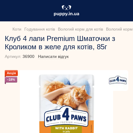
Коти
Годування котів
Вологий корм для котів
Вологий корм 
Клуб 4 лапи Premium Шматочки з
Кроликом в желе для котів, 85г
Артикул:
36900
Написати відгук
Акція
−18%