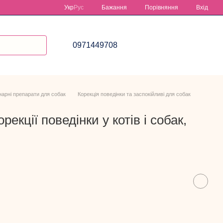
Порівняння
Укр
Рус
Бажання
Вхід
0971449708
арні препарати для собак
Корекція поведінки та заспокійливі для собак
рекції поведінки у котів і собак,