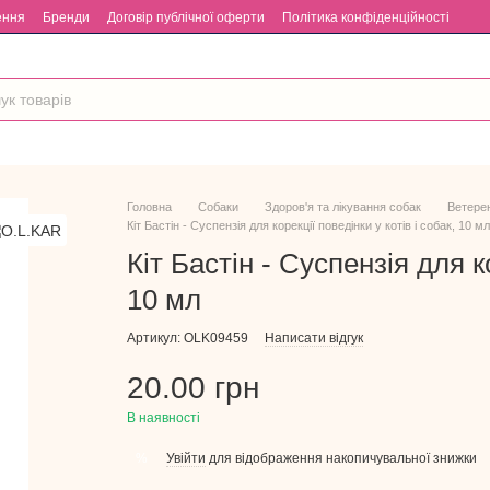
ення
Бренди
Договір публічної оферти
Політика конфіденційності
Головна
Собаки
Здоров'я та лікування собак
Ветерен
Кіт Бастін - Суспензія для корекції поведінки у котів і собак, 10 мл
Кіт Бастін - Суспензія для ко
10 мл
Артикул: OLK09459
Написати відгук
20.00 грн
В наявності
Увійти
для відображення накопичувальної знижки
%