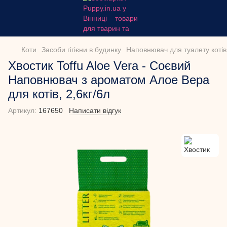
Коти
Засоби гігієни в будинку
Наповнювач для туалету котів
Хвостик Toffu Aloe Vera - Соєвий
Наповнювач з ароматом Алое Вера
для котів, 2,6кг/6л
Артикул:
167650
Написати відгук