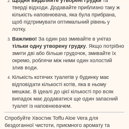
Щодня видаляйте утворені грудки
та
тверді відходи. Додавайте приблизно таку ж
кількість наповнювача, яка була прибрана,
щоб підтримувати оптимальний рівень у
лотку.
Важливо!
За один раз змивайте в унітаз
тільки одну утворену грудку
. Якщо потрібно
змити дві або більше грудочок, змивайте їх
окремо, роблячи між ними один холостий
злив води.
Кількість котячих туалетів у будинку має
відповідати кількості котів, яка в ньому
мешкає. В ідеалі до цієї кількості про всяк
випадок має додаватися ще один запасний
туалет із наповнювачем.
Спробуйте Хвостик Toffu Aloe Vera для
бездоганної чистоти, приємного аромату та