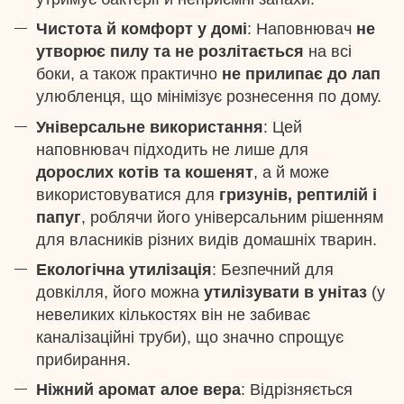
Чистота й комфорт у домі
: Наповнювач
не
утворює пилу та не розлітається
на всі
боки, а також практично
не прилипає до лап
улюбленця, що мінімізує рознесення по дому.
Універсальне використання
: Цей
наповнювач підходить не лише для
дорослих котів та кошенят
, а й може
використовуватися для
гризунів, рептилій і
папуг
, роблячи його універсальним рішенням
для власників різних видів домашніх тварин.
Екологічна утилізація
: Безпечний для
довкілля, його можна
утилізувати в унітаз
(у
невеликих кількостях він не забиває
каналізаційні труби), що значно спрощує
прибирання.
Ніжний аромат алое вера
: Відрізняється