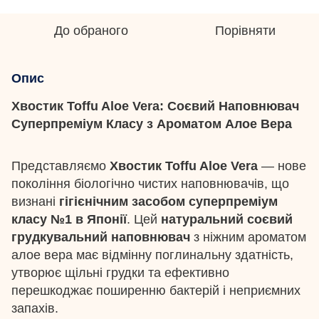
До обраного
Порівняти
Опис
Хвостик Toffu Aloe Vera: Соєвий Наповнювач
Суперпреміум Класу з Ароматом Алое Вера
Представляємо
Хвостик Toffu Aloe Vera
— нове
покоління біологічно чистих наповнювачів, що
визнані
гігієнічним засобом суперпреміум
класу №1 в Японії
. Цей
натуральний соєвий
грудкувальний наповнювач
з ніжним ароматом
алое вера має відмінну поглинальну здатність,
утворює щільні грудки та ефективно
перешкоджає поширенню бактерій і неприємних
запахів.