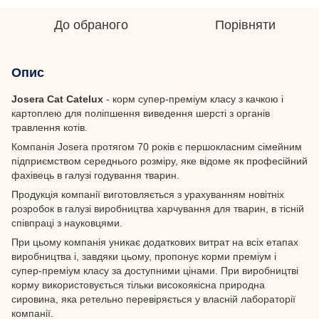
До обраного
Порівняти
Опис
Josera Cat Catelux
- корм супер-преміум класу з качкою і
картоплею для поліпшення виведення шерсті з органів
травлення котів.
Компанія Josera протягом 70 років є першокласним сімейним
підприємством середнього розміру, яке відоме як професійний
фахівець в галузі годування тварин.
Продукція компанії виготовляється з урахуванням новітніх
розробок в галузі виробництва харчування для тварин, в тісній
співпраці з науковцями.
При цьому компанія уникає додаткових витрат на всіх етапах
виробництва і, завдяки цьому, пропонує корми преміум і
супер-преміум класу за доступними цінами. При виробництві
корму використовується тільки високоякісна природна
сировина, яка ретельно перевіряється у власній лабораторії
компанії.