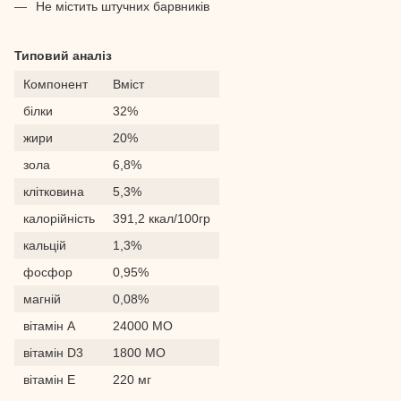
Не містить штучних барвників
Типовий аналіз
Компонент
Вміст
білки
32%
жири
20%
зола
6,8%
клітковина
5,3%
калорійність
391,2 ккал/100гр
кальцій
1,3%
фосфор
0,95%
магній
0,08%
вітамін А
24000 МО
вітамін D3
1800 МО
вітамін E
220 мг