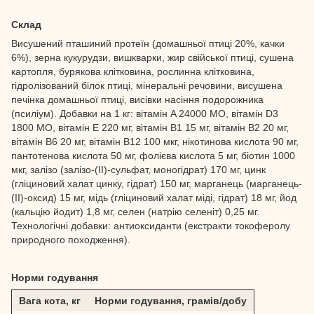
Склад
Висушений пташиний протеїн (домашньої птиці 20%, качки
6%), зерна кукурудзи, вишкварки, жир свійської птиці, сушена
картопля, бурякова клітковина, рослинна клітковина,
гідролізований білок птиці, мінеральні речовини, висушена
печінка домашньої птиці, висівки насіння подорожника
(псиліум). Добавки на 1 кг: вітамін A 24000 МО, вітамін D3
1800 МО, вітамін E 220 мг, вітамін B1 15 мг, вітамін B2 20 мг,
вітамін B6 20 мг, вітамін B12 100 мкг, нікотинова кислота 90 мг,
пантотенова кислота 50 мг, фолієва кислота 5 мг, біотин 1000
мкг, залізо (залізо-(II)-сульфат, моногідрат) 170 мг, цинк
(гліциновий халат цинку, гідрат) 150 мг, марганець (марганець-
(II)-оксид) 15 мг, мідь (гліциновий халат міді, гідрат) 18 мг, йод
(кальцію йодит) 1,8 мг, селен (натрію селеніт) 0,25 мг.
Технологічні добавки: антиоксиданти (екстракти токоферолу
природного походження).
Норми годування
Вага кота, кг
Норми годування, грамів/добу