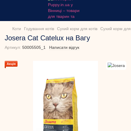
Коти
Годування котів
Сухий корм для котів
Сухий корм для 
Josera Cat Catelux на Вагу
Артикул:
50005505_1
Написати відгук
Акція