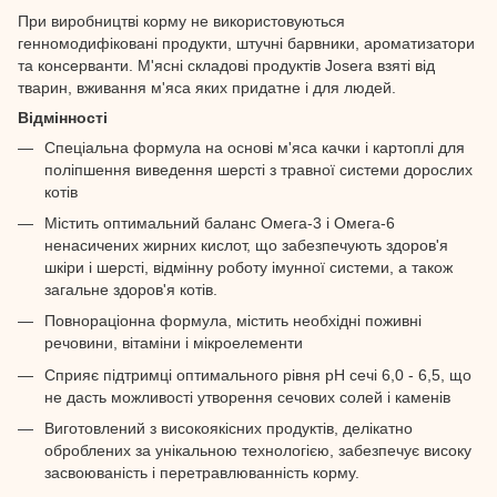
При виробництві корму не використовуються
генномодифіковані продукти, штучні барвники, ароматизатори
та консерванти. М'ясні складові продуктів Josera взяті від
тварин, вживання м'яса яких придатне і для людей.
Відмінності
Спеціальна формула на основі м'яса качки і картоплі для
поліпшення виведення шерсті з травної системи дорослих
котів
Містить оптимальний баланс Омега-3 і Омега-6
ненасичених жирних кислот, що забезпечують здоров'я
шкіри і шерсті, відмінну роботу імунної системи, а також
загальне здоров'я котів.
Повнораціонна формула, містить необхідні поживні
речовини, вітаміни і мікроелементи
Сприяє підтримці оптимального рівня pH сечі 6,0 - 6,5, що
не дасть можливості утворення сечових солей і каменів
Виготовлений з високоякісних продуктів, делікатно
оброблених за унікальною технологією, забезпечує високу
засвоюваність і перетравлюванність корму.