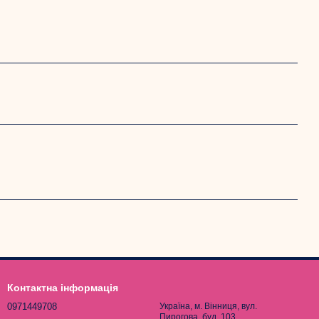
Контактна інформація
0971449708
Україна, м. Вінниця, вул.
Пирогова, буд. 103