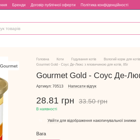
ення
Бренди
Договір публічної оферти
Політика конфіденційності
Головна
Коти
Годування котів
Вологий корм для коті
Gourmet Gold - Соус Де-Люкс з яловичиною для котів, 85г
Gourmet Gold - Соус Де-Люк
Артикул: 70513
Написати відгук
28.81 грн
33.50 грн
В наявності
Увійти
для відображення накопичувальної знижки
%
Вага