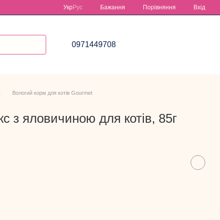
Порівняння
Укр
Рус
Бажання
Вхід
0971449708
в
Вологий корм для котів Gourmet
с з яловичиною для котів, 85г