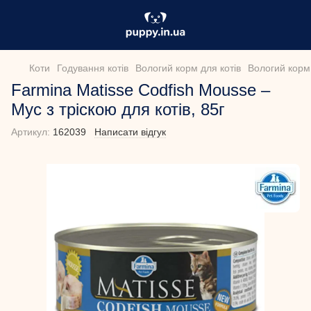
Коти
Годування котів
Вологий корм для котів
Вологий корм 
Farmina Matisse Codfish Mousse –
Мус з тріскою для котів, 85г
Артикул:
162039
Написати відгук