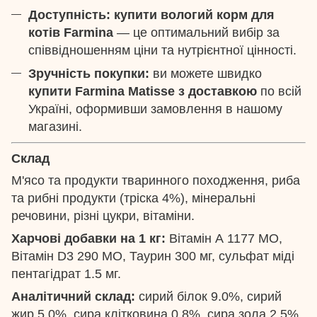
Доступність:
купити вологий корм для
котів Farmina
— це оптимальний вибір за
співвідношенням ціни та нутрієнтної цінності.
Зручність покупки:
ви можете швидко
купити Farmina Matisse з доставкою
по всій
Україні, оформивши замовлення в нашому
магазині.
Склад
М'ясо та продукти тваринного походження, риба
та рибні продукти (тріска 4%), мінеральні
речовини, різні цукри, вітаміни.
Харчові добавки на 1 кг:
Вітамін А 1177 МО,
Вітамін D3 290 МО, Таурин 300 мг, сульфат міді
пентагідрат 1.5 мг.
Аналітичний склад:
сирий білок 9.0%, сирий
жир 5.0%, сира клітковина 0.8%, сира зола 2.5%,