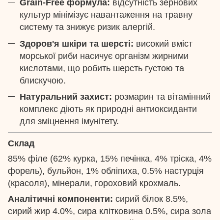
Grain-Free формула:
відсутність зернових
культур мінімізує навантаження на травну
систему та знижує ризик алергій.
Здоров'я шкіри та шерсті:
високий вміст
морської риби насичує організм жирними
кислотами, що робить шерсть густою та
блискучою.
Натуральний захист:
розмарин та вітамінний
комплекс діють як природні антиоксиданти
для зміцнення імунітету.
Склад
85% філе (62% курка, 15% печінка, 4% тріска, 4%
форель), бульйон, 1% обліпиха, 0.5% настурція
(красоля), мінерали, гороховий крохмаль.
Аналітичні компоненти:
сирий білок 8.5%,
сирий жир 4.0%, сира клітковина 0.5%, сира зола