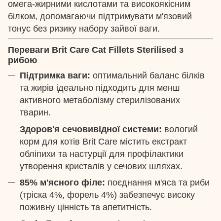
омега-жирними кислотами та високоякісним
білком, допомагаючи підтримувати м'язовий
тонус без ризику набору зайвої ваги.
Переваги Brit Care Cat Fillets Sterilised з
рибою
Підтримка ваги:
оптимальний баланс білків
та жирів ідеально підходить для менш
активного метаболізму стерилізованих
тварин.
Здоров'я сечовивідної системи:
вологий
корм для котів Brit Care містить екстракт
обліпихи та настурції для профілактики
утворення кристалів у сечових шляхах.
85% м'ясного філе:
поєднання м'яса та риби
(тріска 4%, форель 4%) забезпечує високу
поживну цінність та апетитність.