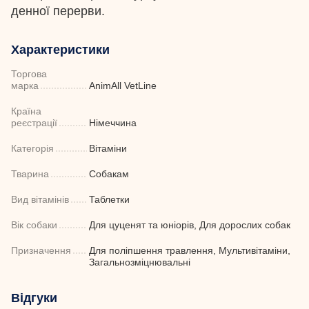
денної перерви.
Характеристики
Торгова
марка
AnimAll VetLine
Країна
реєстрації
Німеччина
Категорія
Вітаміни
Тварина
Собакам
Вид вітамінів
Таблетки
Вік собаки
Для цуценят та юніорів, Для дорослих собак
Призначення
Для поліпшення травлення, Мультивітаміни,
Загальнозміцнювальні
Відгуки