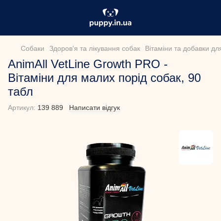
Собаки
Здоров'я та лікування собак
Вітаміни та добавки дл
AnimAll VetLine Growth PRO -
Вітаміни для малих порід собак, 90
табл
Артикул:
139 889
Написати відгук