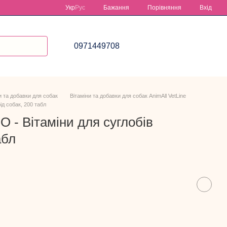
Порівняння
Укр
Рус
Бажання
Вхід
0971449708
и та добавки для собак
Вітаміни та добавки для собак AnimAll VetLine
ід собак, 200 табл
RO - Вітаміни для суглобів
абл