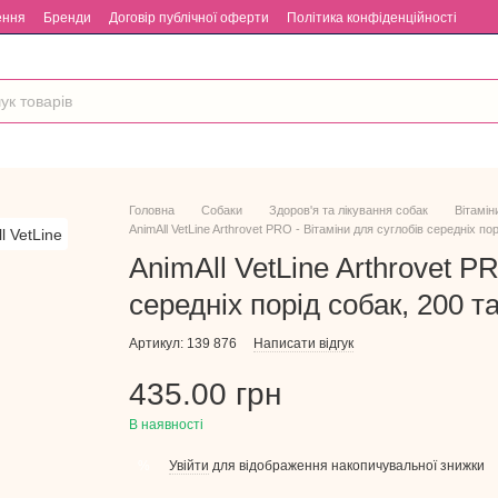
ення
Бренди
Договір публічної оферти
Політика конфіденційності
Головна
Собаки
Здоров'я та лікування собак
Вітамін
AnimAll VetLine Arthrovet PRO - Вітаміни для суглобів середніх пор
AnimAll VetLine Arthrovet P
середніх порід собак, 200 т
Артикул: 139 876
Написати відгук
435.00 грн
В наявності
Увійти
для відображення накопичувальної знижки
%