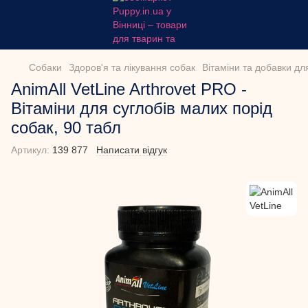
Собаки
Здоров'я та лікування собак
Вітаміни та добавки дл
AnimAll VetLine Arthrovet PRO -
Вітаміни для суглобів малих порід
собак, 90 табл
Артикул:
139 877
Написати відгук