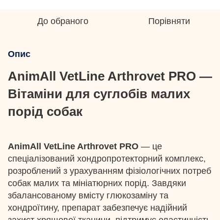
До обраного
Порівняти
Опис
AnimAll VetLine Arthrovet PRO —
Вітаміни для суглобів малих
порід собак
AnimAll VetLine Arthrovet PRO
— це
спеціалізований хондропротекторний комплекс,
розроблений з урахуванням фізіологічних потреб
собак малих та мініатюрних порід. Завдяки
збалансованому вмісту глюкозаміну та
хондроїтину, препарат забезпечує надійний
захист хрящової тканини, підтримує еластичність