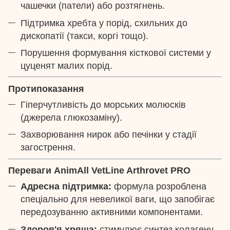
чашечки (патели) або розтягнень.
Підтримка хребта у порід, схильних до
дископатії (такси, коргі тощо).
Порушення формування кісткової системи у
цуценят малих порід.
Протипоказання
Гіперчутливість до морських молюсків
(джерела глюкозаміну).
Захворювання нирок або печінки у стадії
загострення.
Переваги AnimAll VetLine Arthrovet PRO
Адресна підтримка:
формула розроблена
спеціально для невеликої ваги, що запобігає
передозуванню активними компонентами.
Здоров'я хряща:
стимулює синтез колагену