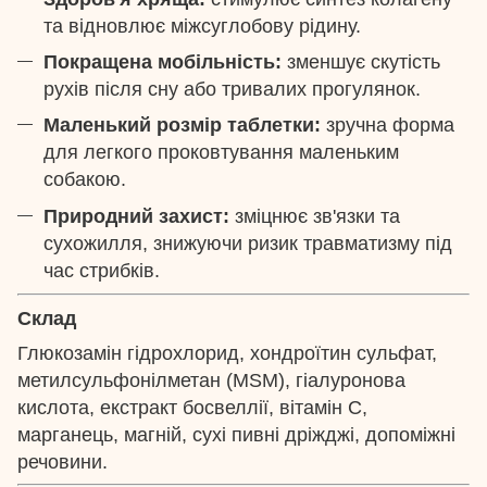
та відновлює міжсуглобову рідину.
Покращена мобільність:
зменшує скутість
рухів після сну або тривалих прогулянок.
Маленький розмір таблетки:
зручна форма
для легкого проковтування маленьким
собакою.
Природний захист:
зміцнює зв'язки та
сухожилля, знижуючи ризик травматизму під
час стрибків.
Склад
Глюкозамін гідрохлорид, хондроїтин сульфат,
метилсульфонілметан (MSM), гіалуронова
кислота, екстракт босвеллії, вітамін С,
марганець, магній, сухі пивні дріжджі, допоміжні
речовини.