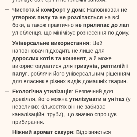
Чистота й комфорт у домі
: Наповнювач
не
утворює пилу та не розлітається
на всі
боки, а також практично
не прилипає до лап
улюбленця, що мінімізує рознесення по дому.
Універсальне використання
: Цей
наповнювач підходить не лише для
дорослих котів та кошенят
, а й може
використовуватися для
гризунів, рептилій і
папуг
, роблячи його універсальним рішенням
для власників різних видів домашніх тварин.
Екологічна утилізація
: Безпечний для
довкілля, його можна
утилізувати в унітаз
(у
невеликих кількостях він не забиває
каналізаційні труби), що значно спрощує
прибирання.
Ніжний аромат сакури
: Відрізняється