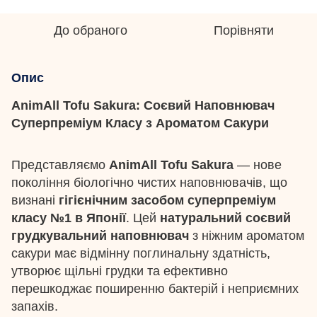
До обраного
Порівняти
Опис
AnimAll Tofu Sakura: Соєвий Наповнювач
Суперпреміум Класу з Ароматом Сакури
Представляємо
AnimAll Tofu Sakura
— нове
покоління біологічно чистих наповнювачів, що
визнані
гігієнічним засобом суперпреміум
класу №1 в Японії
. Цей
натуральний соєвий
грудкувальний наповнювач
з ніжним ароматом
сакури має відмінну поглинальну здатність,
утворює щільні грудки та ефективно
перешкоджає поширенню бактерій і неприємних
запахів.