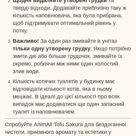
Щодня видаляйте утворені грудки
та
тверді відходи. Додавайте приблизно таку ж
кількість наповнювача, яка була прибрана,
щоб підтримувати оптимальний рівень у
лотку.
Важливо!
За один раз змивайте в унітаз
тільки одну утворену грудку
. Якщо потрібно
змити дві або більше грудочок, змивайте їх
окремо, роблячи між ними один холостий
злив води.
Кількість котячих туалетів у будинку має
відповідати кількості котів, яка в ньому
мешкає. В ідеалі до цієї кількості про всяк
випадок має додаватися ще один запасний
туалет із наповнювачем.
Спробуйте AnimAll Tofu Sakura для бездоганної
чистоти, приємного аромату та естетики у