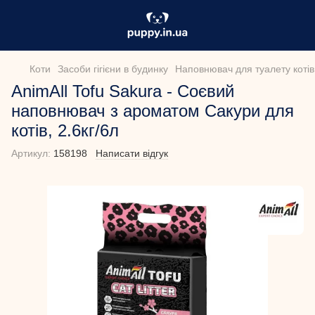
Коти
Засоби гігієни в будинку
Наповнювач для туалету котів
AnimAll Tofu Sakura - Соєвий
наповнювач з ароматом Сакури для
котів, 2.6кг/6л
Артикул:
158198
Написати відгук