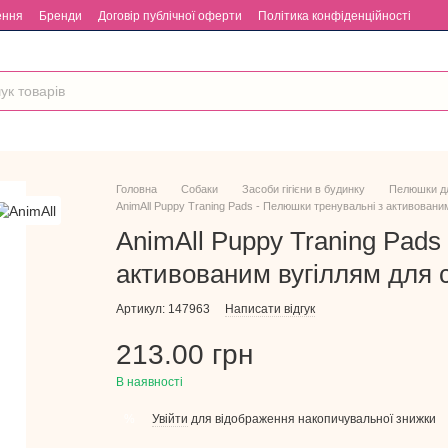
ення
Бренди
Договір публічної оферти
Політика конфіденційності
Головна
Собаки
Засоби гігієни в будинку
Пелюшки д
AnimAll Puppy Traning Pads - Пелюшки тренувальні з активовани
AnimAll Puppy Traning Pads
активованим вугіллям для 
Артикул: 147963
Написати відгук
213.00 грн
В наявності
Увійти
для відображення накопичувальної знижки
%