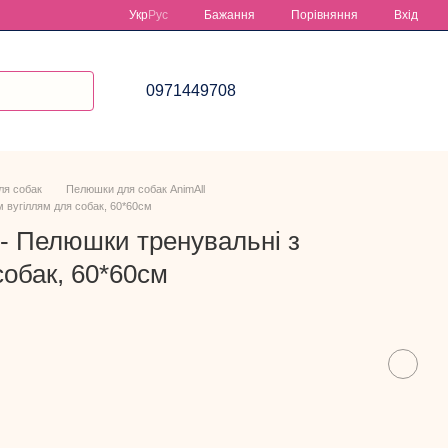
Порівняння
Укр
Рус
Бажання
Вхід
0971449708
ля собак
Пелюшки для собак AnimAll
м вугіллям для собак, 60*60см
 - Пелюшки тренувальні з
собак, 60*60см