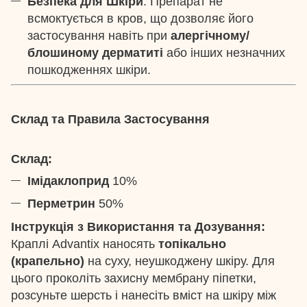
Безпека для Шкіри
: Препарат не
всмоктується в кров, що дозволяє його
застосування навіть при
алергічному/
блошиному дерматиті
або інших незначних
пошкодженнях шкіри.
Склад та Правила Застосування
Склад:
Імідаклоприд
10%
Перметрин
50%
Інструкція з Використання та Дозування:
Краплі Advantix наносять
топікально
(крапельно)
на суху, неушкоджену шкіру. Для
цього проколіть захисну мембрану піпетки,
розсуньте шерсть і нанесіть вміст на шкіру між