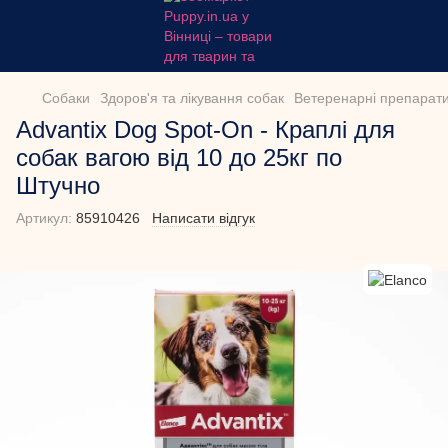
Собаки
Здоров'я та лікування собак
Ветеренарні препарати
Advantix Dog Spot-On - Краплі для
собак вагою від 10 до 25кг по
Штучно
Артикул:
85910426
Написати відгук