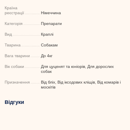
Країна
реєстрації
Німеччина
Категорія
Препарати
Вид
Краплі
Тварина
Собакам
Вага тварини
До 4кг
Вік собаки
Для цуценят та юніорів, Для дорослих
собак
Призначення
Від бліх, Від іксодових кліщів, Від комарів і
москітів
Відгуки