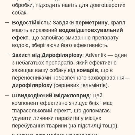
обробки, підходить навіть для довгошерстих
собак.
Водостійкість
: Завдяки
перметрину
, краплі
мають виражений
водовідштовхувальний
ефект
, що запобігає змиванню препарату
водою, зберігаючи його ефективність.
Захист від Дирофіляріозу
: Advantix — один
з небагатьох препаратів, який ефективно
захищає вашу собаку від
комарів
, що є
переносниками небезпечного захворювання –
дирофіляріозу
(серцевих гельмінтів).
Швидкодіючий Імідаклоприд
: Цей
компонент ефективно знищує бліх і має
"парасольковий ефект", що допомагає
усувати личинки паразитів у місцях
перебування тварини (на підстилці тощо).