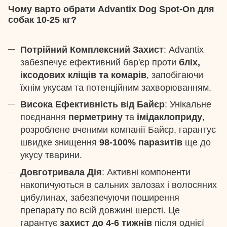
Чому варто обрати Advantix Dog Spot-On для
собак 10-25 кг?
Потрійний Комплексний Захист
: Advantix
забезпечує ефективний бар'єр проти
бліх,
іксодових кліщів та комарів
, запобігаючи
їхнім укусам та потенційним захворюванням.
Висока Ефективність від Байєр
: Унікальне
поєднання
перметрину
та
імідаклоприду
,
розроблене вченими компанії Байєр, гарантує
швидке знищення
98-100% паразитів
ще до
укусу тварини.
Довготривала Дія
: Активні компоненти
накопичуються в сальних залозах і волосяних
цибулинах, забезпечуючи поширення
препарату по всій довжині шерсті. Це
гарантує
захист до 4-6 тижнів
після однієї