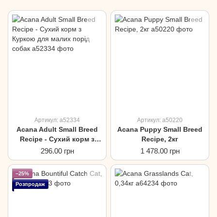
Артикул: a52334
Артикул: a50220
Acana Adult Small Breed
Acana Puppy Small Breed
Recipe - Сухий корм з
Recipe, 2кг
Куркою для малих порід
296.00 грн
1 478.00 грн
собак
−25%
Розпродаж