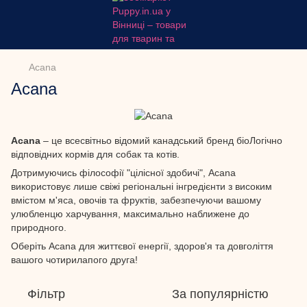
Acana
Acana
Acana
– це всесвітньо відомий канадський бренд біоЛогічно
відповідних кормів для собак та котів.
Дотримуючись філософії "цілісної здобичі", Acana
використовує лише свіжі регіональні інгредієнти з високим
вмістом м'яса, овочів та фруктів, забезпечуючи вашому
улюбленцю харчування, максимально наближене до
природного.
Оберіть Acana для життєвої енергії, здоров'я та довголіття
вашого чотирилапого друга!
Фільтр
За популярністю