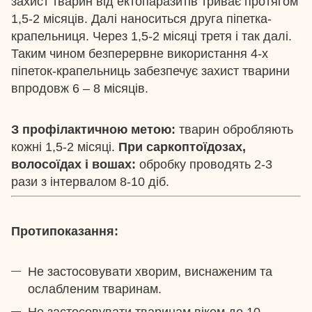
захист тварин від ектопаразитів триває протягом
1,5-2 місяців. Далі наноситься друга піпетка-
крапельниця. Через 1,5-2 місяці третя і так далі.
Таким чином безперервне використання 4-х
піпеток-крапельниць забезпечує захист тварини
впродовж 6 – 8 місяців.
З профілактичною метою:
тварин обробляють
кожні 1,5-2 місяці.
При саркоптоїдозах,
волосоїдах і вошах:
обробку проводять 2-3
рази з інтервалом 8-10 діб.
Протипоказання:
Не застосовувати хворим, виснаженим та
ослабленим тваринам.