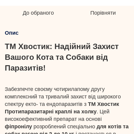
До обраного
Порівняти
Опис
ТМ Хвостик: Надійний Захист
Вашого Кота та Собаки від
Паразитів!
Забезпечте своєму чотирилапому другу
комплексний та тривалий захист від широкого
спектру екто- та ендопаразитів з
ТМ Хвостик
Протипаразитарні краплі на холку
. Цей
високоефективний препарат на основі
фіпронілу
розроблений спеціально
для котів та
собак вагою від 2 до 10 кг
і постачається в