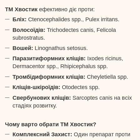
ТМ Хвостик
ефективно діє проти:
Бліх:
Ctenocephalides spp., Pulex irritans.
Волосоїдів:
Trichodectes canis, Felicola
subrostratus.
Вошей:
Linognathus setosus.
Паразитиформних кліщів:
Ixodes ricinus,
Dermacentor spp., Rhipicephalus spp.
Тромбідиформних кліщів:
Cheyletiella spp.
Кліщів-шкіроїдів:
Otodectes spp.
Свербунових кліщів:
Sarcoptes canis на всіх
стадіях розвитку.
Чому варто обрати ТМ Хвостик?
Комплексний Захист:
Один препарат проти