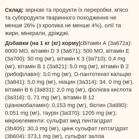
Склад:
зернові та продукти їх переробки, м'ясо
та субпродукти тваринного походження не
менше 26% (з кролика не менше 4%), олії та
жири, мінерали, дріжджі.
Добавки (на 1 кг (кг) корму):
Вітамін А (3a672a):
6000 МО, вітамін D 3 (3a671): 500 МО, вітамін Е
(3a700): 50 mg (мг), вітамін К 3 (3a710): 0,4 mg
(мг), вітамін В 1 (3a821): 5,0 mg (мг), вітамін В 2
(рибофлавін): 3,0 mg (мг), D-пантотенат кальцію
(3a841): 5,0 mg (мг), ніацин (3а314): 34, 0 mg (мг),
вітамін В 6 (3a831): 2,0 mg (мг), фолієва кислота
(3a316): 0, 71 mg (мг), вітамін В 12
(ціанокобаламін): 0,153 mg (мг), біотин (3a880):
0,051 mg (мг), таурін (3a370): 1205 mg (мг);
мікроелементи: сульфат мед пентагідрат
(3b405): 30,3 mg (мг), цинк сульфат гептагідрат
(3b604): 373,1 mg (мг), сульфат заліза