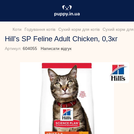
Коти
Годування котів
Сухий корм для котів
Сухий корм для к
Hill's SP Feline Adult Chicken, 0,3кг
Артикул:
604055
Написати відгук