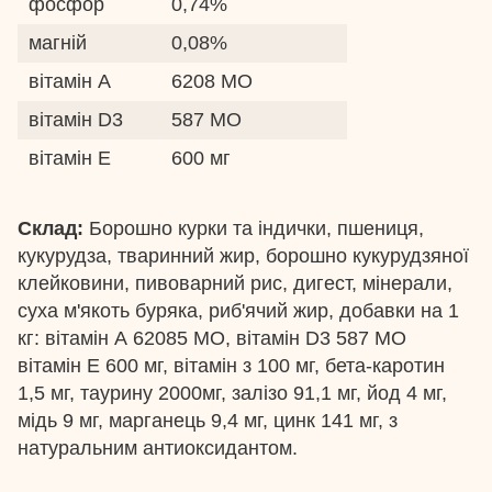
фосфор
0,74%
магній
0,08%
вітамін А
6208 МО
вітамін D3
587 МО
вітамін E
600 мг
Склад:
Борошно курки та індички, пшениця,
кукурудза, тваринний жир, борошно кукурудзяної
клейковини, пивоварний рис, дигест, мінерали,
суха м'якоть буряка, риб'ячий жир, добавки на 1
кг: вітамін А 62085 МО, вітамін D3 587 МО
вітамін Е 600 мг, вітамін з 100 мг, бета-каротин
1,5 мг, таурину 2000мг, залізо 91,1 мг, йод 4 мг,
мідь 9 мг, марганець 9,4 мг, цинк 141 мг, з
натуральним антиоксидантом.