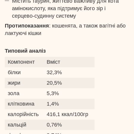
Містить таурин, життєво важливу для кота
амінокислоту, яка підтримує його зір і
серцево-судинну систему
Протипоказання
: кошенята, а також вагітні або
лактуючі кішки
Типовий аналіз
Компонент
Вміст
білки
32,3%
жири
20,5%
зола
5,3%
клітковина
1,4%
калорійність
416,1 ккал/100гр
кальцій
0,76%