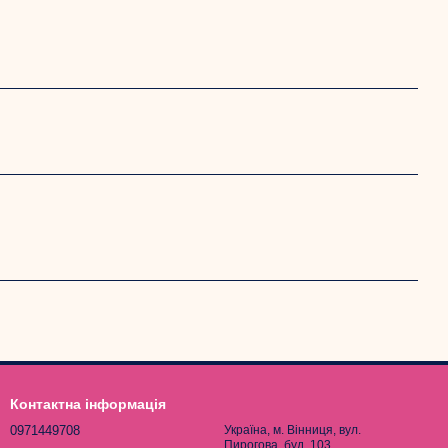
Контактна інформація
0971449708
Україна, м. Вінниця, вул.
Пирогова, буд. 103