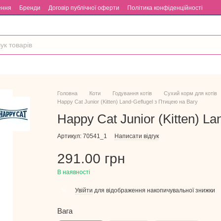
ення
Бренди
Договір публічної оферти
Політика конфіденційності
Головна
Коти
Годування котів
Сухий корм для котів
Happy Cat Junior (Kitten) Land-Geflugel з Птицею на Вагу
Happy Cat Junior (Kitten) L
Артикул: 70541_1
Написати відгук
291.00 грн
В наявності
Увійти
для відображення накопичувальної знижки
%
Вага