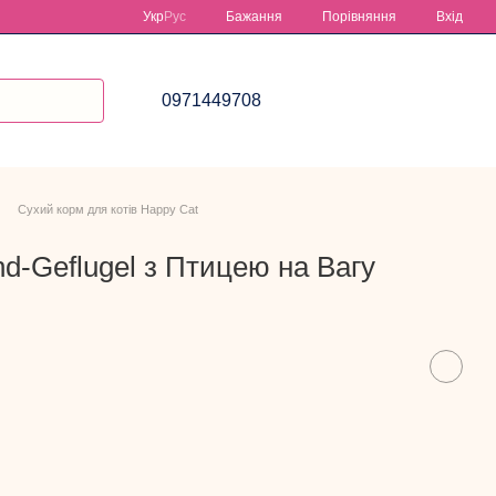
Порівняння
Укр
Рус
Бажання
Вхід
0971449708
Сухий корм для котів Happy Cat
and-Geflugel з Птицею на Вагу